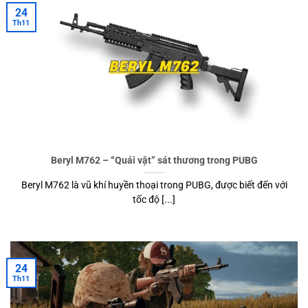
24
Th11
Beryl M762 – “Quái vật” sát thương trong PUBG
Beryl M762 là vũ khí huyền thoại trong PUBG, được biết đến với
tốc độ [...]
24
Th11