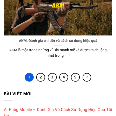
AKM: Đánh giá chi tiết và cách sử dụng hiệu quả
AKM là một trong những vũ khí mạnh mẽ và được ưa chuộng
nhất trong [...]
1
2
3
4
5
BÀI VIẾT MỚI
Ar Pubg Mobile – Đánh Giá Và Cách Sử Dụng Hiệu Quả Tối