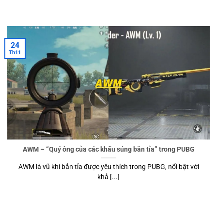
24
Th11
AWM – “Quý ông của các khẩu súng bắn tỉa” trong PUBG
AWM là vũ khí bắn tỉa được yêu thích trong PUBG, nổi bật với
khả [...]