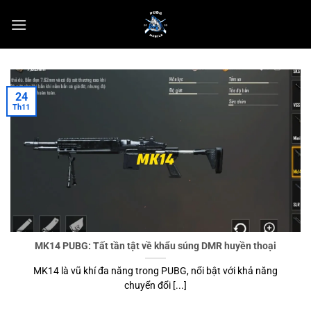
Chuyển
đến
nội
dung
24
Th11
MK14 PUBG: Tất tần tật về khẩu súng DMR huyền thoại
MK14 là vũ khí đa năng trong PUBG, nổi bật với khả năng
chuyển đổi [...]