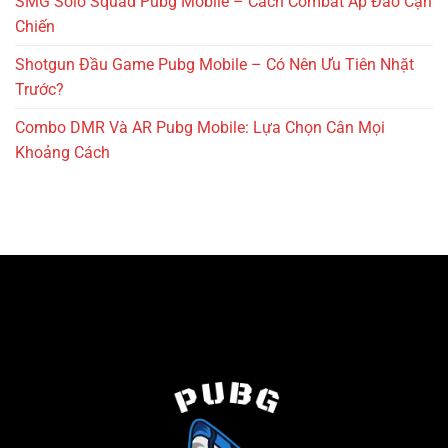
SMG Solo Squad Pubg Mobile – Cách Combat Áp Đảo Cận
Chiến
Shotgun Đầu Game Pubg Mobile – Có Nên Ưu Tiên Nhặt
Trước?
Combo DMR Và AR Pubg Mobile: Lựa Chọn Cân Mọi
Khoảng Cách