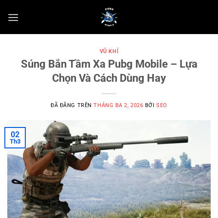
Chuyển
đến
nội
dung
VŨ KHÍ
Súng Bắn Tầm Xa Pubg Mobile – Lựa
Chọn Và Cách Dùng Hay
ĐÃ ĐĂNG TRÊN
THÁNG BA 2, 2026
BỞI
SEO
02
Th3