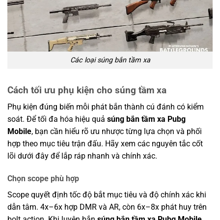
Các loại súng bắn tầm xa
Cách tối ưu phụ kiện cho súng tầm xa
Phụ kiện đúng biến mỗi phát bắn thành cú đánh có kiểm
soát. Để tối đa hóa hiệu quả
súng bắn tầm xa Pubg
Mobile
, bạn cần hiểu rõ ưu nhược từng lựa chọn và phối
hợp theo mục tiêu trận đấu. Hãy xem các nguyên tắc cốt
lõi dưới đây để lắp ráp nhanh và chính xác.
Chọn scope phù hợp
Scope quyết định tốc độ bắt mục tiêu và độ chính xác khi
dẫn tâm. 4x–6x hợp DMR và AR, còn 6x–8x phát huy trên
bolt action. Khi luyện bắn
súng bắn tầm xa Pubg Mobile
,