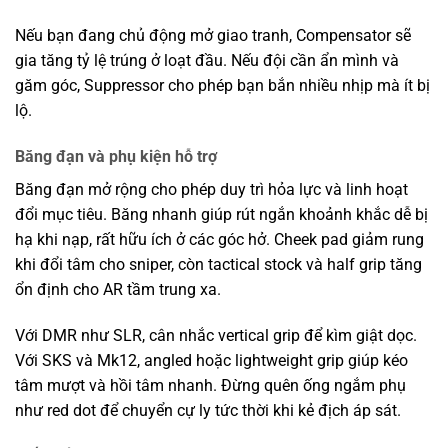
Nếu bạn đang chủ động mở giao tranh, Compensator sẽ
gia tăng tỷ lệ trúng ở loạt đầu. Nếu đội cần ẩn mình và
găm góc, Suppressor cho phép bạn bắn nhiều nhịp mà ít bị
lộ.
Băng đạn và phụ kiện hỗ trợ
Băng đạn mở rộng cho phép duy trì hỏa lực và linh hoạt
đổi mục tiêu. Băng nhanh giúp rút ngắn khoảnh khắc dễ bị
hạ khi nạp, rất hữu ích ở các góc hở. Cheek pad giảm rung
khi đổi tâm cho sniper, còn tactical stock và half grip tăng
ổn định cho AR tầm trung xa.
Với DMR như SLR, cân nhắc vertical grip để kìm giật dọc.
Với SKS và Mk12, angled hoặc lightweight grip giúp kéo
tâm mượt và hồi tâm nhanh. Đừng quên ống ngắm phụ
như red dot để chuyển cự ly tức thời khi kẻ địch áp sát.