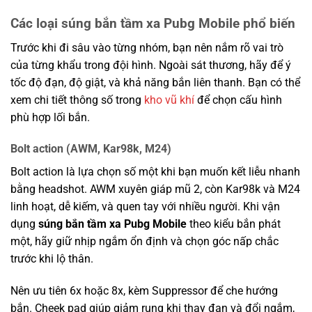
Các loại súng bắn tầm xa Pubg Mobile phổ biến
Trước khi đi sâu vào từng nhóm, bạn nên nắm rõ vai trò
của từng khẩu trong đội hình. Ngoài sát thương, hãy để ý
tốc độ đạn, độ giật, và khả năng bắn liên thanh. Bạn có thể
xem chi tiết thông số trong
kho vũ khí
để chọn cấu hình
phù hợp lối bắn.
Bolt action (AWM, Kar98k, M24)
Bolt action là lựa chọn số một khi bạn muốn kết liễu nhanh
bằng headshot. AWM xuyên giáp mũ 2, còn Kar98k và M24
linh hoạt, dễ kiếm, và quen tay với nhiều người. Khi vận
dụng
súng bắn tầm xa Pubg Mobile
theo kiểu bắn phát
một, hãy giữ nhịp ngắm ổn định và chọn góc nấp chắc
trước khi lộ thân.
Nên ưu tiên 6x hoặc 8x, kèm Suppressor để che hướng
bắn. Cheek pad giúp giảm rung khi thay đạn và đổi ngắm,