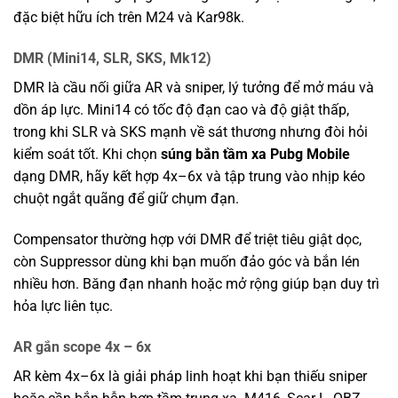
đặc biệt hữu ích trên M24 và Kar98k.
DMR (Mini14, SLR, SKS, Mk12)
DMR là cầu nối giữa AR và sniper, lý tưởng để mở máu và
dồn áp lực. Mini14 có tốc độ đạn cao và độ giật thấp,
trong khi SLR và SKS mạnh về sát thương nhưng đòi hỏi
kiểm soát tốt. Khi chọn
súng bắn tầm xa Pubg Mobile
dạng DMR, hãy kết hợp 4x–6x và tập trung vào nhịp kéo
chuột ngắt quãng để giữ chụm đạn.
Compensator thường hợp với DMR để triệt tiêu giật dọc,
còn Suppressor dùng khi bạn muốn đảo góc và bắn lén
nhiều hơn. Băng đạn nhanh hoặc mở rộng giúp bạn duy trì
hỏa lực liên tục.
AR gắn scope 4x – 6x
AR kèm 4x–6x là giải pháp linh hoạt khi bạn thiếu sniper