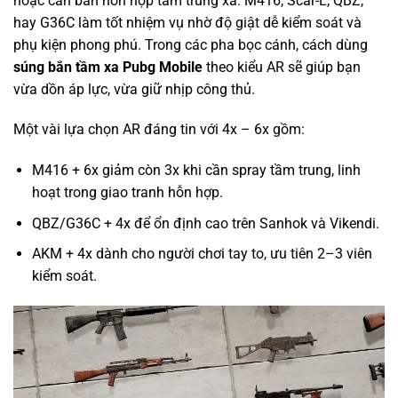
hoặc cần bắn hỗn hợp tầm trung xa. M416, Scar-L, QBZ,
hay G36C làm tốt nhiệm vụ nhờ độ giật dễ kiểm soát và
phụ kiện phong phú. Trong các pha bọc cánh, cách dùng
súng bắn tầm xa Pubg Mobile
theo kiểu AR sẽ giúp bạn
vừa dồn áp lực, vừa giữ nhịp công thủ.
Một vài lựa chọn AR đáng tin với 4x – 6x gồm:
M416 + 6x giảm còn 3x khi cần spray tầm trung, linh
hoạt trong giao tranh hỗn hợp.
QBZ/G36C + 4x để ổn định cao trên Sanhok và Vikendi.
AKM + 4x dành cho người chơi tay to, ưu tiên 2–3 viên
kiểm soát.