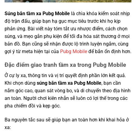
Súng bắn tầm xa Pubg Mobile
là chìa khóa kiểm soát nhịp
độ trận đấu, giúp bạn hạ gục mục tiêu trước khi họ kịp
phản ứng. Bài viết này tóm tắt ưu nhược điểm, cách chọn
súng, và mẹo gắn phụ kiện để tối đa hóa sát thương ở mọi
bản đồ. Bạn cũng sẽ nhận được lộ trình luyện ngắm, cùng
gợi ý từ meta hiện tại của
Pubg Mobile
để bắn ổn định hơn.
Đặc điểm giao tranh tầm xa trong Pubg Mobile
Ở cự ly xa, thông tin và vị trí quyết định phần lớn kết quả.
Khi chọn dùng
súng bắn tầm xa Pubg Mobile
, bạn cần
nắm góc cao, quan sát vòng bo, và di chuyển theo địa hình
an toàn. Người chơi kiên nhẫn sẽ luôn có lợi thế trong các
pha chiếm đồi và kẹp góc.
Ba nguyên tắc sau sẽ giúp bạn an toàn hơn khi khai hỏa ở
xa: