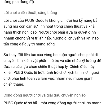
từng pha đụng độ.
Lối chơi chiến thuật, căng thẳng
Lối chơi của PUBG Quốc tế không chỉ đòi hỏi kỹ năng bắn
súng mà còn cần sự linh hoạt trong chiến thuật và khả
năng thích nghi cao. Người chơi phải đưa ra quyết định
nhanh chóng về vị trí ẩn nấp, hướng di chuyển và khi nào
tấn công để duy trì mạng sống.
Sự thay đổi liên tục của vòng bo buộc người chơi phải di
chuyển, tìm kiếm vật phẩm hỗ trợ và cân nhắc kỹ lưỡng để
đưa ra các lựa chọn chiến thuật hợp lý. Chính điều này
khiến PUBG Quốc tế trở thành trò chơi kịch tính, nơi người
chơi phải tính toán và làm việc nhóm nếu muốn giành
chiến thắng.
Cộng đồng người chơi và giải đấu chuyên nghiệp
PUBG Quốc tế sở hữu một cộng đồng người chơi lớn mạnh