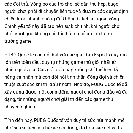
các đối thủ. Vòng bo của trò chơi sẽ dần thu hẹp, buộc
người chơi phải di chuyển liên tục và đưa ra các quyết định
chiến lược nhanh chóng để không bị kẹt lại ngoài vòng.
Chính yếu tố này đã tạo nên sự kịch tính, khi người chơi
phải vượt qua không chỉ đối thủ mà cả áp lực từ môi
trường game.
PUBG Quốc tế còn nổi bật với các giải đấu Esports quy mô
lớn trên toàn cầu, quy tụ những game thủ giỏi nhất từ
nhiều quốc gia. Các giải đấu này không chỉ thể hiện kỹ
năng cá nhân mà còn đòi hỏi tinh thần đồng đội và chiến
thuật xuất sắc khi thi đấu nhóm. Nhờ đó, PUBG Quốc tế đã
xây dựng được một cộng đồng người chơi đông đảo và đa
dạng, từ những người chơi giải trí đến các game thủ
chuyên nghiệp.
Tính đến nay, PUBG Quốc tế vẫn duy trì sức hút mạnh mẽ
nhờ sự cải tiến liên tục về nội dung, đồ họa sắc nét và trải