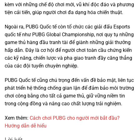
kèm với những chế độ chơi mới, vũ khí độc đáo và phương
tiện cải tiến, giúp người chơi đa dạng hóa chiến thuật.
Ngoài ra, PUBG Quốc tế còn tổ chức các giải đấu Esports
quốc tế như PUBG Global Championship, nơi quy tụ những
game thủ hàng đầu tranh tài để giành những giải thưởng
hấp dẫn. Đây là cơ hội để người chơi toàn cầu chứng kiến
các kỹ năng, chiến lược và pha giao tranh đầy căng thẳng
của các đội tuyển chuyên nghiệp.
PUBG Quốc tế cũng chú trọng đến vấn đề bảo mật, liên tục
phát triển hệ thống chống gian lận để đảm bảo môi trường
chơi công bằng cho tất cả game thủ, giữ vững niềm tin
trong cộng đồng và nâng cao chất lượng trải nghiệm.
Xem thêm:
Cách chơi PUBG cho người mới bắt đầu?
Hướng dẫn dễ hiểu
Lời kết