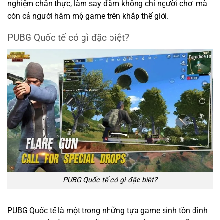
nghiệm chân thực, làm say đắm không chỉ người chơi mà
còn cả người hâm mộ game trên khắp thế giới.
PUBG Quốc tế có gì đặc biệt?
PUBG Quốc tế có gì đặc biệt?
PUBG Quốc tế là một trong những tựa game sinh tồn đình