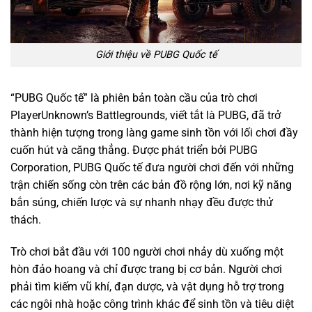
Giới thiệu về PUBG Quốc tế
“PUBG Quốc tế” là phiên bản toàn cầu của trò chơi
PlayerUnknown’s Battlegrounds, viết tắt là PUBG, đã trở
thành hiện tượng trong làng game sinh tồn với lối chơi đầy
cuốn hút và căng thẳng. Được phát triển bởi PUBG
Corporation, PUBG Quốc tế đưa người chơi đến với những
trận chiến sống còn trên các bản đồ rộng lớn, nơi kỹ năng
bắn súng, chiến lược và sự nhanh nhạy đều được thử
thách.
Trò chơi bắt đầu với 100 người chơi nhảy dù xuống một
hòn đảo hoang và chỉ được trang bị cơ bản. Người chơi
phải tìm kiếm vũ khí, đạn dược, và vật dụng hỗ trợ trong
các ngôi nhà hoặc công trình khác để sinh tồn và tiêu diệt