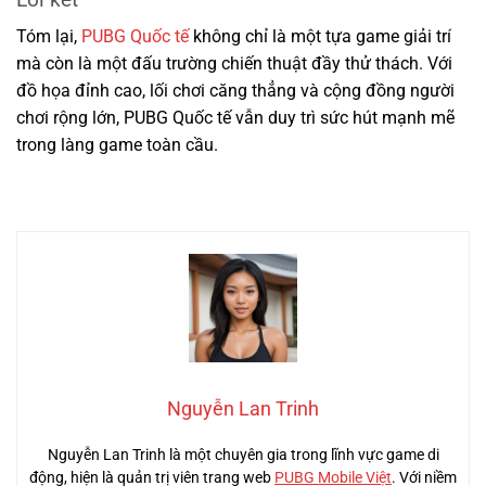
Tóm lại,
PUBG Quốc tế
không chỉ là một tựa game giải trí
mà còn là một đấu trường chiến thuật đầy thử thách. Với
đồ họa đỉnh cao, lối chơi căng thẳng và cộng đồng người
chơi rộng lớn, PUBG Quốc tế vẫn duy trì sức hút mạnh mẽ
trong làng game toàn cầu.
Nguyễn Lan Trinh
Nguyễn Lan Trinh là một chuyên gia trong lĩnh vực game di
động, hiện là quản trị viên trang web
PUBG Mobile Việt
. Với niềm