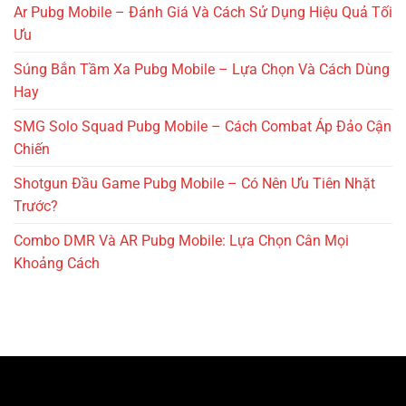
Ar Pubg Mobile – Đánh Giá Và Cách Sử Dụng Hiệu Quả Tối
Ưu
Súng Bắn Tầm Xa Pubg Mobile – Lựa Chọn Và Cách Dùng
Hay
SMG Solo Squad Pubg Mobile – Cách Combat Áp Đảo Cận
Chiến
Shotgun Đầu Game Pubg Mobile – Có Nên Ưu Tiên Nhặt
Trước?
Combo DMR Và AR Pubg Mobile: Lựa Chọn Cân Mọi
Khoảng Cách