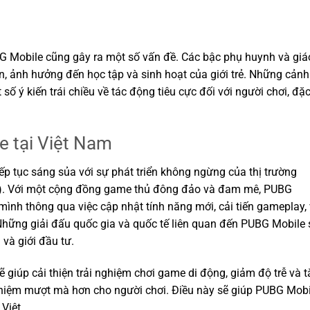
G Mobile cũng gây ra một số vấn đề. Các bậc phụ huynh và giá
ện, ảnh hưởng đến học tập và sinh hoạt của giới trẻ. Những cảnh
ố ý kiến trái chiều về tác động tiêu cực đối với người chơi, đặ
e tại Việt Nam
ếp tục sáng sủa với sự phát triển không ngừng của thị trường
ts). Với một cộng đồng game thủ đông đảo và đam mê, PUBG
 mình thông qua việc cập nhật tính năng mới, cải tiến gameplay,
Những giải đấu quốc gia và quốc tế liên quan đến PUBG Mobile 
và giới đầu tư.
ẽ giúp cải thiện trải nghiệm chơi game di động, giảm độ trễ và 
ghiệm mượt mà hơn cho người chơi. Điều này sẽ giúp PUBG Mobi
 Việt.