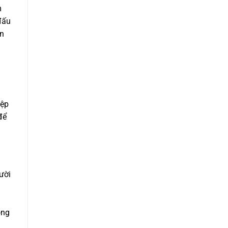
m
đấu
ìn
iệp
để
ười
ộng