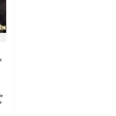
i
le
a