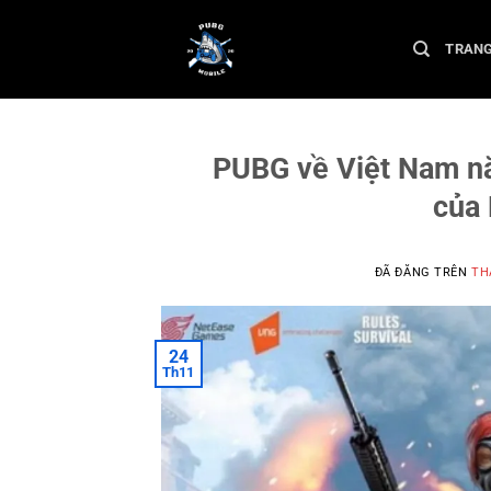
Chuyển
đến
TRAN
nội
dung
PUBG về Việt Nam nă
của 
ĐÃ ĐĂNG TRÊN
TH
24
Th11