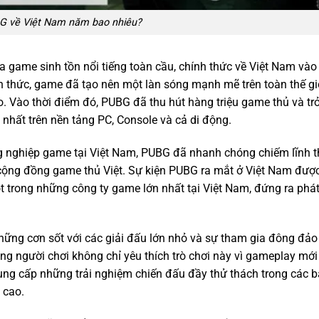
G về Việt Nam năm bao nhiêu?
 game sinh tồn nổi tiếng toàn cầu, chính thức về Việt Nam vào
 thức, game đã tạo nên một làn sóng mạnh mẽ trên toàn thế gi
o. Vào thời điểm đó, PUBG đã thu hút hàng triệu game thủ và tr
nhất trên nền tảng PC, Console và cả di động.
 nghiệp game tại Việt Nam, PUBG đã nhanh chóng chiếm lĩnh t
a cộng đồng game thủ Việt. Sự kiện PUBG ra mắt ở Việt Nam được
trong những công ty game lớn nhất tại Việt Nam, đứng ra phá
hững cơn sốt với các giải đấu lớn nhỏ và sự tham gia đông đảo
g người chơi không chỉ yêu thích trò chơi này vì gameplay mới
ung cấp những trải nghiệm chiến đấu đầy thử thách trong các 
 cao.