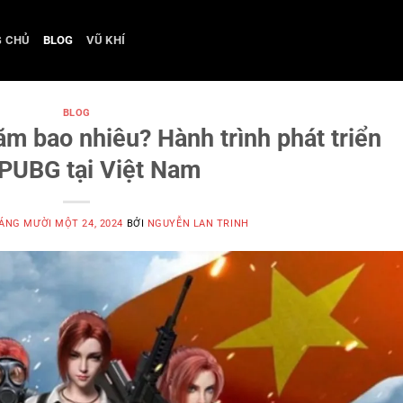
G CHỦ
BLOG
VŨ KHÍ
BLOG
m bao nhiêu? Hành trình phát triển
PUBG tại Việt Nam
ÁNG MƯỜI MỘT 24, 2024
BỞI
NGUYỄN LAN TRINH