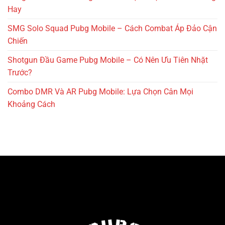
Hay
SMG Solo Squad Pubg Mobile – Cách Combat Áp Đảo Cận
Chiến
Shotgun Đầu Game Pubg Mobile – Có Nên Ưu Tiên Nhặt
Trước?
Combo DMR Và AR Pubg Mobile: Lựa Chọn Cân Mọi
Khoảng Cách