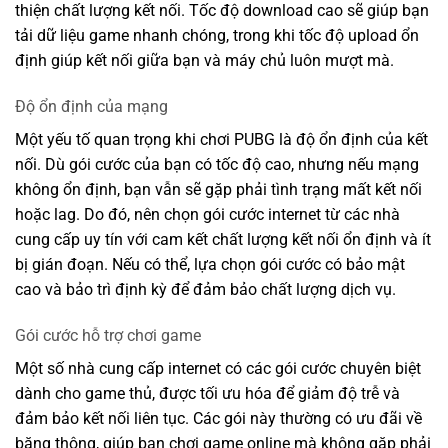
thiện chất lượng kết nối. Tốc độ download cao sẽ giúp bạn
tải dữ liệu game nhanh chóng, trong khi tốc độ upload ổn
định giúp kết nối giữa bạn và máy chủ luôn mượt mà.
Độ ổn định của mạng
Một yếu tố quan trọng khi chơi PUBG là độ ổn định của kết
nối. Dù gói cước của bạn có tốc độ cao, nhưng nếu mạng
không ổn định, bạn vẫn sẽ gặp phải tình trạng mất kết nối
hoặc lag. Do đó, nên chọn gói cước internet từ các nhà
cung cấp uy tín với cam kết chất lượng kết nối ổn định và ít
bị gián đoạn. Nếu có thể, lựa chọn gói cước có bảo mật
cao và bảo trì định kỳ để đảm bảo chất lượng dịch vụ.
Gói cước hỗ trợ chơi game
Một số nhà cung cấp internet có các gói cước chuyên biệt
dành cho game thủ, được tối ưu hóa để giảm độ trễ và
đảm bảo kết nối liên tục. Các gói này thường có ưu đãi về
băng thông, giúp bạn chơi game online mà không gặp phải