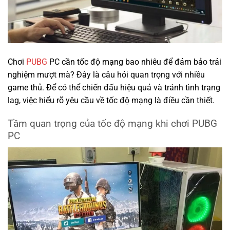
Chơi
PUBG
PC cần tốc độ mạng bao nhiêu để đảm bảo trải
nghiệm mượt mà? Đây là câu hỏi quan trọng với nhiều
game thủ. Để có thể chiến đấu hiệu quả và tránh tình trạng
lag, việc hiểu rõ yêu cầu về tốc độ mạng là điều cần thiết.
Tầm quan trọng của tốc độ mạng khi chơi PUBG
PC