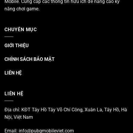
Mobile
. Cung cấp các thông tin hữu ích để nâng cao kỹ
năng chơi game.
CHUYÊN MỤC
GIỚI THIỆU
CHÍNH SÁCH BẢO MẬT
LIÊN HỆ
LIÊN HỆ
Địa chỉ: KĐT Tây Hồ Tây Võ Chí Công, Xuân La, Tây Hồ, Hà
Nội, Việt Nam
Email:
info@pubgmobileviet.com