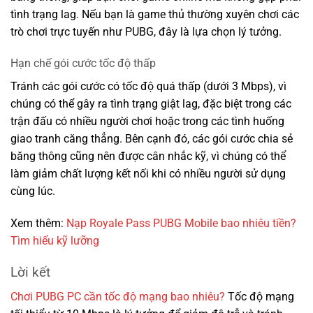
tình trạng lag. Nếu bạn là game thủ thường xuyên chơi các
trò chơi trực tuyến như PUBG, đây là lựa chọn lý tưởng.
Hạn chế gói cước tốc độ thấp
Tránh các gói cước có tốc độ quá thấp (dưới 3 Mbps), vì
chúng có thể gây ra tình trạng giật lag, đặc biệt trong các
trận đấu có nhiều người chơi hoặc trong các tình huống
giao tranh căng thẳng. Bên cạnh đó, các gói cước chia sẻ
băng thông cũng nên được cân nhắc kỹ, vì chúng có thể
làm giảm chất lượng kết nối khi có nhiều người sử dụng
cùng lúc.
Xem thêm:
Nạp Royale Pass PUBG Mobile bao nhiêu tiền?
Tìm hiểu kỹ lưỡng
Lời kết
Chơi PUBG PC cần tốc độ mạng bao nhiêu?
Tốc độ mạng