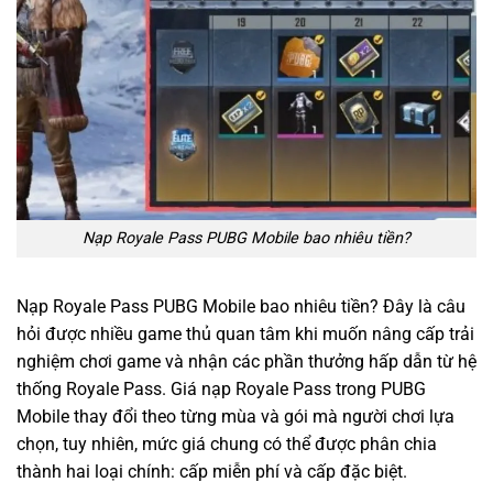
Nạp Royale Pass PUBG Mobile bao nhiêu tiền?
Nạp Royale Pass PUBG Mobile bao nhiêu tiền? Đây là câu
hỏi được nhiều game thủ quan tâm khi muốn nâng cấp trải
nghiệm chơi game và nhận các phần thưởng hấp dẫn từ hệ
thống Royale Pass. Giá nạp Royale Pass trong PUBG
Mobile thay đổi theo từng mùa và gói mà người chơi lựa
chọn, tuy nhiên, mức giá chung có thể được phân chia
thành hai loại chính: cấp miễn phí và cấp đặc biệt.