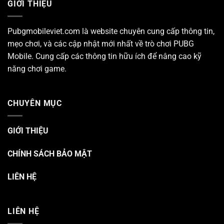
GIỚI THIỆU
Pubgmobileviet.com là website chuyên cung cấp thông tin,
mẹo chơi, và các cập nhật mới nhất về trò chơi
PUBG
Mobile
. Cung cấp các thông tin hữu ích để nâng cao kỹ
năng chơi game.
CHUYÊN MỤC
GIỚI THIỆU
CHÍNH SÁCH BẢO MẬT
LIÊN HỆ
LIÊN HỆ