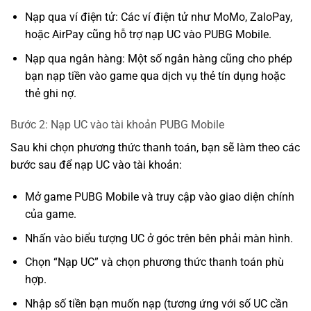
Nạp qua ví điện tử: Các ví điện tử như MoMo, ZaloPay,
hoặc AirPay cũng hỗ trợ nạp UC vào PUBG Mobile.
Nạp qua ngân hàng: Một số ngân hàng cũng cho phép
bạn nạp tiền vào game qua dịch vụ thẻ tín dụng hoặc
thẻ ghi nợ.
Bước 2: Nạp UC vào tài khoản PUBG Mobile
Sau khi chọn phương thức thanh toán, bạn sẽ làm theo các
bước sau để nạp UC vào tài khoản:
Mở game PUBG Mobile và truy cập vào giao diện chính
của game.
Nhấn vào biểu tượng UC ở góc trên bên phải màn hình.
Chọn “Nạp UC” và chọn phương thức thanh toán phù
hợp.
Nhập số tiền bạn muốn nạp (tương ứng với số UC cần