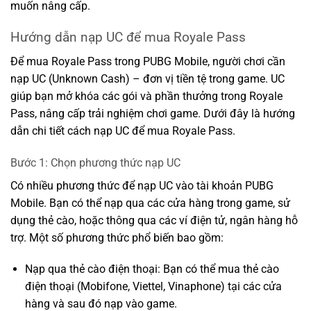
muốn nâng cấp.
Hướng dẫn nạp UC để mua Royale Pass
Để mua Royale Pass trong PUBG Mobile, người chơi cần
nạp UC (Unknown Cash) – đơn vị tiền tệ trong game. UC
giúp bạn mở khóa các gói và phần thưởng trong Royale
Pass, nâng cấp trải nghiệm chơi game. Dưới đây là hướng
dẫn chi tiết cách nạp UC để mua Royale Pass.
Bước 1: Chọn phương thức nạp UC
Có nhiều phương thức để nạp UC vào tài khoản PUBG
Mobile. Bạn có thể nạp qua các cửa hàng trong game, sử
dụng thẻ cào, hoặc thông qua các ví điện tử, ngân hàng hỗ
trợ. Một số phương thức phổ biến bao gồm:
Nạp qua thẻ cào điện thoại: Bạn có thể mua thẻ cào
điện thoại (Mobifone, Viettel, Vinaphone) tại các cửa
hàng và sau đó nạp vào game.