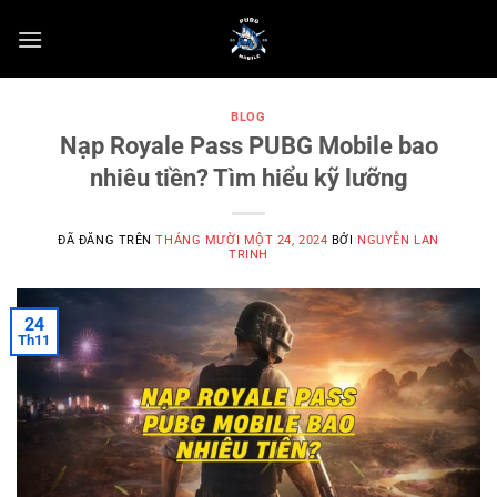
Chuyển
đến
nội
dung
BLOG
Nạp Royale Pass PUBG Mobile bao
nhiêu tiền? Tìm hiểu kỹ lưỡng
ĐÃ ĐĂNG TRÊN
THÁNG MƯỜI MỘT 24, 2024
BỞI
NGUYỄN LAN
TRINH
24
Th11