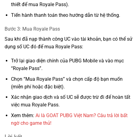
thiết để mua Royale Pass).
Tiến hành thanh toán theo hướng dẫn từ hệ thống.
Bước 3: Mua Royale Pass
Sau khi đã nạp thành công UC vào tài khoản, bạn có thể sử
dụng số UC đó để mua Royale Pass:
Trở lại giao diện chính của PUBG Mobile và vào mục
“Royale Pass”.
Chọn “Mua Royale Pass” và chọn cấp độ bạn muốn
(miễn phí hoặc đặc biệt).
Xác nhận giao dịch và số UC sẽ được trừ đi để hoàn tất
việc mua Royale Pass.
Xem thêm:
Ai là GOAT PUBG Việt Nam? Câu trả lời bất
ngờ cho game thủ!
Lời kết